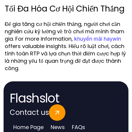
Tối Đa Hóa Cơ Hội Chiến Thắng
Để gia tăng cơ hội chiến thắng, người chơi cần
nghiên cứu kỹ lưỡng về trò chơi mà mình tham
gia. For more information,
khuyến mãi haywin
offers valuable insights. Hiểu rõ luật chơi, cách
tính toán RTP và lựa chọn thời điểm cược hợp lý
là những yếu tố quan trọng để đạt được thành
công.
Flashslot
Contact us
Home Page
News
FAQs