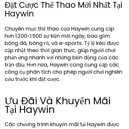
Đặt Cược Thể Thao Mới Nhất Tại
Haywin
Chuyên mục thể thao của Haywin cung cấp
hơn 1.200-1.500 sự kiện mỗi ngày, bao gồm
bóng đá, bóng rổ, và e-sports. Tỷ lệ kèo được
cập nhật theo thời gian thực, giúp người chơi
phản ứng nhanh với những biến động của các
trận đấu. Hơn nữa, Haywin cũng cung cấp các
công cụ phân tích cho phép người chơi nghiên
cứu trước khi đặt cược.
Ưu Đãi Và Khuyến Mãi
Tại Haywin
Các chương trình khuyến mãi tại Haywin được