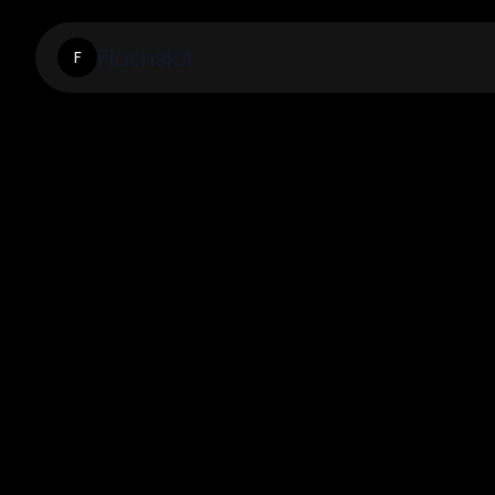
Flashslot
F