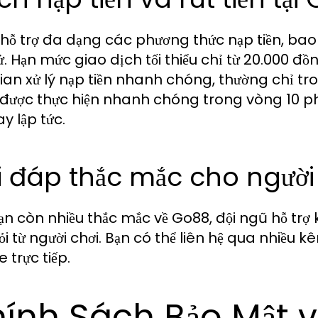
hỗ trợ đa dạng các phương thức nạp tiền, ba
tử. Hạn mức giao dịch tối thiểu chỉ từ 20.000 đ
ian xử lý nạp tiền nhanh chóng, thường chỉ tro
được thực hiện nhanh chóng trong vòng 10 ph
ay lập tức.
i đáp thắc mắc cho người
ạn còn nhiều thắc mắc về Go88, đội ngũ hỗ tr
ỏi từ người chơi. Bạn có thể liên hệ qua nhiều
e trực tiếp.
ính Sách Bảo Mật v