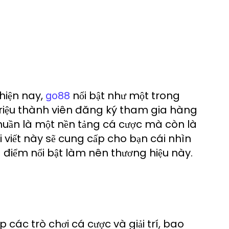
 hiện nay,
nổi bật như một trong
go88
riệu thành viên đăng ký tham gia hàng
thuần là một nền tảng cá cược mà còn là
i viết này sẽ cung cấp cho bạn cái nhìn
 điểm nổi bật làm nên thương hiệu này.
ác trò chơi cá cược và giải trí, bao