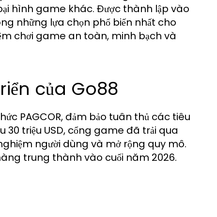
loại hình game khác. Được thành lập vào
ng những lựa chọn phổ biến nhất cho
hiệm chơi game an toàn, minh bạch và
triển của Go88
 chức PAGCOR, đảm bảo tuân thủ các tiêu
ầu 30 triệu USD, cổng game đã trải qua
ải nghiệm người dùng và mở rộng quy mô.
hàng trung thành vào cuối năm 2026.