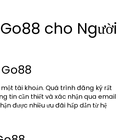
 Go88 cho Người
n Go88
ạo một tài khoản. Quá trình đăng ký rất
g tin cần thiết và xác nhận qua email
nhận được nhiều ưu đãi hấp dẫn từ hệ
 Go88