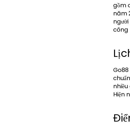
gồm c
năm 2
người
công 
Lịc
Go88 
chuẩn
nhiều
Hiện 
Điể