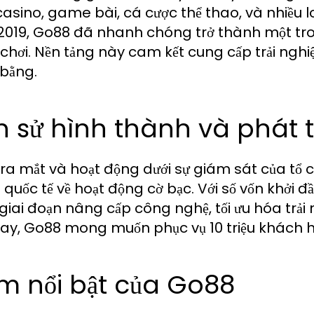
asino, game bài, cá cược thể thao, và nhiều 
019, Go88 đã nhanh chóng trở thành một tro
 chơi. Nền tảng này cam kết cung cấp trải ng
bằng.
h sử hình thành và phát 
ra mắt và hoạt động dưới sự giám sát của tổ
 quốc tế về hoạt động cờ bạc. Với số vốn khởi đ
 giai đoạn nâng cấp công nghệ, tối ưu hóa tr
nay, Go88 mong muốn phục vụ 10 triệu khách 
m nổi bật của Go88