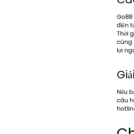
Go88 
điện 
Thời g
cũng 
lợi ng
Giả
Nếu b
câu h
hotlin
Ch