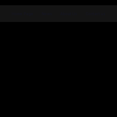
Home Page
News
About Us
Contact us