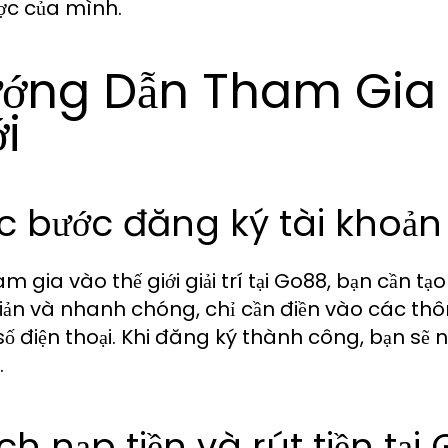
ợc của mình.
ớng Dẫn Tham Gia
i
c bước đăng ký tài khoả
m gia vào thế giới giải trí tại Go88, bạn cần t
iản và nhanh chóng, chỉ cần điền vào các thôn
số điện thoại. Khi đăng ký thành công, bạn sẽ 
.
h nạp tiền và rút tiền tại